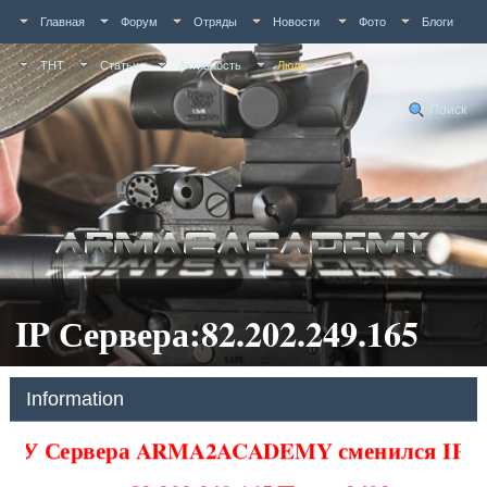
Главная
Форум
Отряды
Новости
Фото
Блоги
ТНТ
Статьи
Активность
Люди
Поиск
IP Сервера:82.202.249.165
Information
У Сервера ARMA2ACADEMY сменился IP