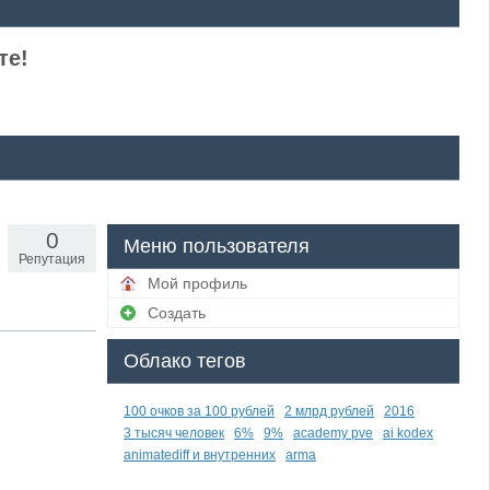
те!
0
Меню пользователя
Репутация
Мой профиль
Создать
Облако тегов
100 очков за 100 рублей
2 млрд рублей
2016
3 тысяч человек
6%
9%
academy pve
ai kodex
animatediff и внутренних
arma