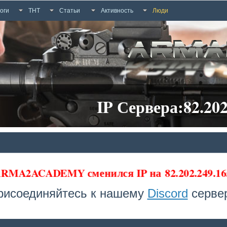
оги
ТНТ
Статьи
Активность
Люди
IP Сервера:82.202
а ARMA2ACADEMY сменился IP на
82.202.249.16
рисоединяйтесь к нашему
Discord
сервер