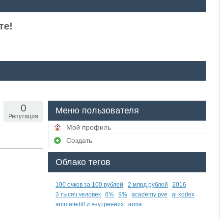
те!
0
Меню пользователя
Репутация
Мой профиль
Создать
Облако тегов
100 очков за 100 рублей
2 млрд рублей
2016
3 тысяч человек
6%
9%
academy pve
ai kodex
animatediff и внутренних
arma