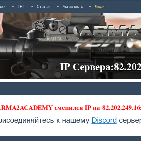
оги
ТНТ
Статьи
Активность
Люди
IP Сервера:82.202
 ARMA2ACADEMY сменился IP на
82.202.249.1
рисоединяйтесь к нашему
Discord
сервер