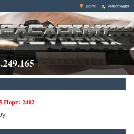
Войти
Регистрация
.249.165
65 Порт: 2402
у.