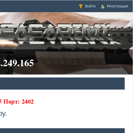
Войти
Регистрация
.249.165
65 Порт: 2402
у.