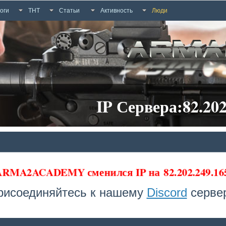
оги
ТНТ
Статьи
Активность
Люди
IP Сервера:82.202
 ARMA2ACADEMY сменился IP на
82.202.249.1
рисоединяйтесь к нашему
Discord
сервер