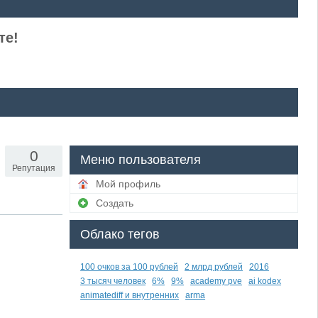
те!
0
Меню пользователя
Репутация
Мой профиль
Создать
Облако тегов
100 очков за 100 рублей
2 млрд рублей
2016
3 тысяч человек
6%
9%
academy pve
ai kodex
animatediff и внутренних
arma