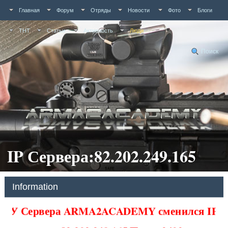
Главная
Форум
Отряды
Новости
Фото
Блоги
ТНТ
Статьи
Активность
Люди
Поиск
IP Сервера:82.202.249.165
Information
У Сервера ARMA2ACADEMY сменился IP