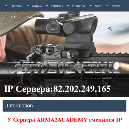
Главная
Форум
Отряды
Новости
Фото
Блоги
ТНТ
Статьи
Активность
Люди
Поиск
IP Сервера:82.202.249.165
Information
У Сервера ARMA2ACADEMY сменился IP