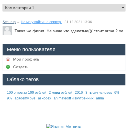
Schurup
→
Не могу войти на сервер.
31.12.2021
13:36
Такая же фигня. Не знаю что зделатью((( стоит arma 2 oa
Меню пользователя
Мой профиль
Создать
Облако тегов
100 очков за 100 рублей
2 млрд рублей
2016
3 тысяч человек
6%
9%
academy pve
ai kodex
animatediff и внутренних
arma