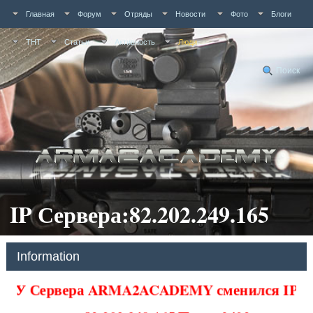
Главная
Форум
Отряды
Новости
Фото
Блоги
ТНТ
Статьи
Активность
Люди
Поиск
IP Сервера:82.202.249.165
Information
У Сервера ARMA2ACADEMY сменился IP