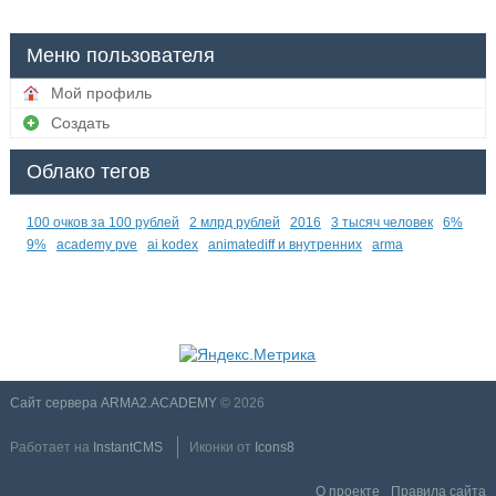
Меню пользователя
Мой профиль
Создать
Облако тегов
100 очков за 100 рублей
2 млрд рублей
2016
3 тысяч человек
6%
9%
academy pve
ai kodex
animatediff и внутренних
arma
Сайт сервера ARMA2.ACADEMY
© 2026
Работает на
InstantCMS
Иконки от
Icons8
О проекте
Правила сайта