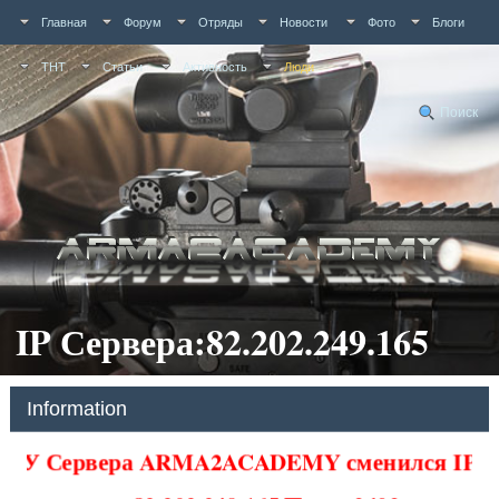
Главная
Форум
Отряды
Новости
Фото
Блоги
ТНТ
Статьи
Активность
Люди
Поиск
IP Сервера:82.202.249.165
Information
У Сервера ARMA2ACADEMY сменился IP