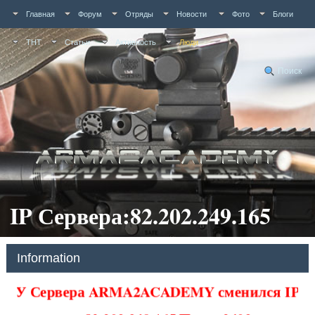
Главная
Форум
Отряды
Новости
Фото
Блоги
ТНТ
Статьи
Активность
Люди
Поиск
IP Сервера:82.202.249.165
Information
У Сервера ARMA2ACADEMY сменился IP