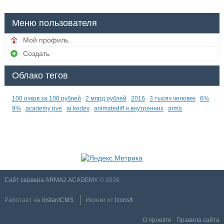
Меню пользователя
Мой профиль
Создать
Облако тегов
100 очков за 100 рублей
2 млрд рублей
2016
3 тысяч человек
6%
9%
academy pve
ai kodex
animatediff и внутренних
arma
Сайт сервера ARMA2.ACADEMY
© 2026
Работает на
InstantCMS
Иконки от
Icons8
О проекте
Правила сайта