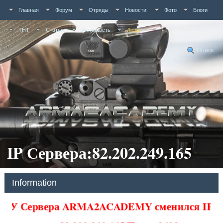
Главная
Форум
Отряды
Новости
Фото
Блоги
ТНТ
Статьи
Активность
Люди
Поиск
IP Сервера:82.202.249.165
Information
У Сервера ARMA2ACADEMY сменился IP