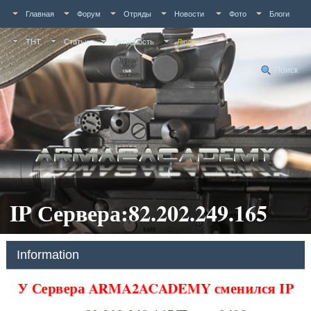
Главная
Форум
Отряды
Новости
Фото
Блоги
ТНТ
Статьи
Активность
Люди
Поиск
IP Сервера:82.202.249.165
Information
У Сервера ARMA2ACADEMY сменился IP