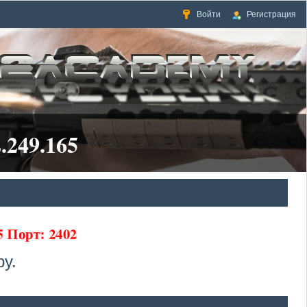
Войти
Регистрация
.249.165
65 Порт: 2402
у.