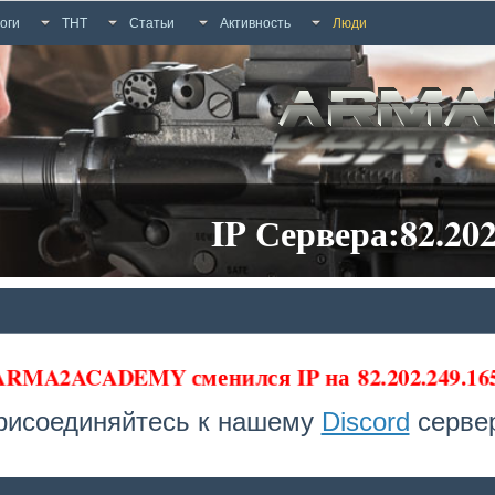
оги
ТНТ
Статьи
Активность
Люди
IP Сервера:82.202
 ARMA2ACADEMY сменился IP на
82.202.249.1
рисоединяйтесь к нашему
Discord
сервер