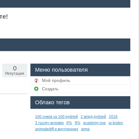
те!
0
Меню пользователя
Репутация
Мой профиль
Создать
Облако тегов
100 очков за 100 рублей
2 млрд рублей
2016
3 тысяч человек
6%
9%
academy pve
ai kodex
animatediff и внутренних
arma