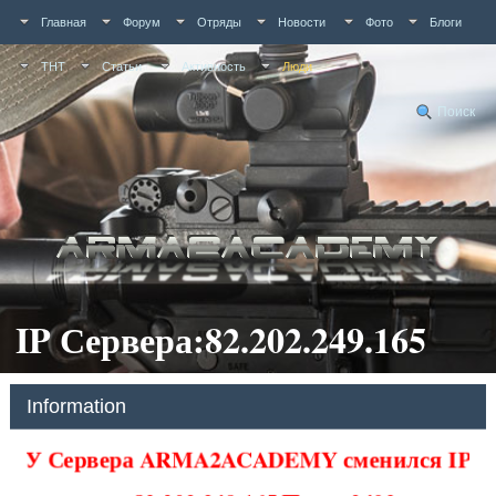
Главная
Форум
Отряды
Новости
Фото
Блоги
ТНТ
Статьи
Активность
Люди
Поиск
IP Сервера:82.202.249.165
Information
У Сервера ARMA2ACADEMY сменился IP