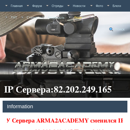
Главная
Форум
Отряды
Новости
Фото
Блоги
ТНТ
Статьи
Активность
Люди
Поиск
IP Сервера:82.202.249.165
Information
У Сервера ARMA2ACADEMY сменился IP