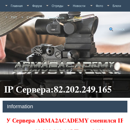
Главная
Форум
Отряды
Новости
Фото
Блоги
ТНТ
Статьи
Активность
Люди
Поиск
IP Сервера:82.202.249.165
Information
У Сервера ARMA2ACADEMY сменился IP