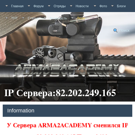
Главная
Форум
Отряды
Новости
Фото
Блоги
ТНТ
Статьи
Активность
Люди
Поиск
IP Сервера:82.202.249.165
Information
У Сервера ARMA2ACADEMY сменился IP