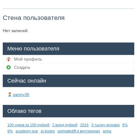
Стена пользователя
Нет записей.
Меню пользователя
Мой профиль
Создать
Сейчас онлайн
vanny36
Облако тегов
100 очков за 100 рублей
2 млрд рублей
2016
3 тысяч человек
6%
9%
academy pve
ai kodex
animatediff и внутренних
arma