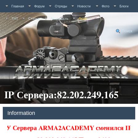
Главная
Форум
Отряды
Новости
Фото
Блоги
ТНТ
Статьи
Активность
Люди
Поиск
IP Сервера:82.202.249.165
Information
У Сервера ARMA2ACADEMY сменился IP