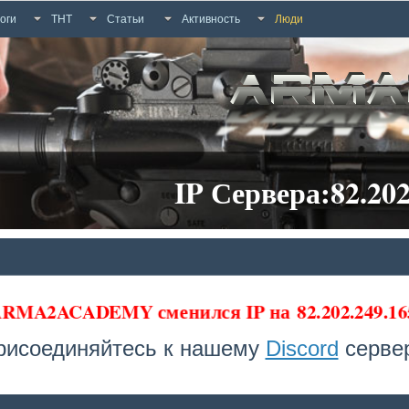
оги
ТНТ
Статьи
Активность
Люди
IP Сервера:82.202
 ARMA2ACADEMY сменился IP на
82.202.249.16
рисоединяйтесь к нашему
Discord
сервер