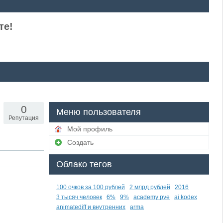
те!
0
Меню пользователя
Репутация
Мой профиль
Создать
Облако тегов
100 очков за 100 рублей
2 млрд рублей
2016
3 тысяч человек
6%
9%
academy pve
ai kodex
animatediff и внутренних
arma