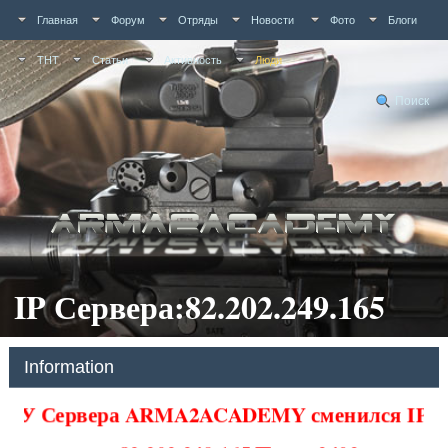
Главная
Форум
Отряды
Новости
Фото
Блоги
ТНТ
Статьи
Активность
Люди
Поиск
IP Сервера:82.202.249.165
Information
У Сервера ARMA2ACADEMY сменился IP