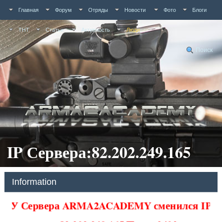
Главная
Форум
Отряды
Новости
Фото
Блоги
ТНТ
Статьи
Активность
Люди
Поиск
IP Сервера:82.202.249.165
Information
У Сервера ARMA2ACADEMY сменился IP