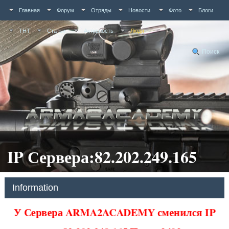
Главная
Форум
Отряды
Новости
Фото
Блоги
ТНТ
Статьи
Активность
Люди
Поиск
IP Сервера:82.202.249.165
Information
У Сервера ARMA2ACADEMY сменился IP