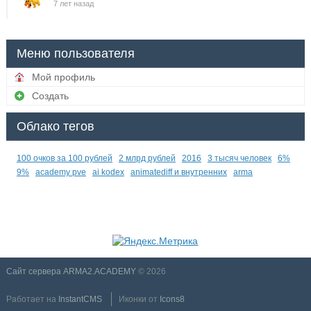
7 лет назад
Меню пользователя
Мой профиль
Создать
Облако тегов
100 очков за 100 рублей
2 млрд рублей
2016
3 тысяч человек
6%
9%
academy pve
ai kodex
animatediff и внутренних
arma
Сайт сервера ARMA2.ACADEMY
© 2026
Работает на
InstantCMS
Иконки от
Icons8