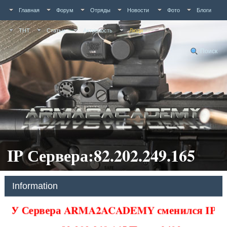
Главная
Форум
Отряды
Новости
Фото
Блоги
ТНТ
Статьи
Активность
Люди
Поиск
IP Сервера:82.202.249.165
Information
У Сервера ARMA2ACADEMY сменился IP