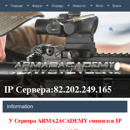
Главная
Форум
Отряды
Новости
Фото
Блоги
ТНТ
Статьи
Активность
Люди
Поиск
IP Сервера:82.202.249.165
Information
У Сервера ARMA2ACADEMY сменился IP