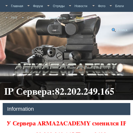
Главная
Форум
Отряды
Новости
Фото
Блоги
ТНТ
Статьи
Активность
Люди
Поиск
IP Сервера:82.202.249.165
Information
У Сервера ARMA2ACADEMY сменился IP