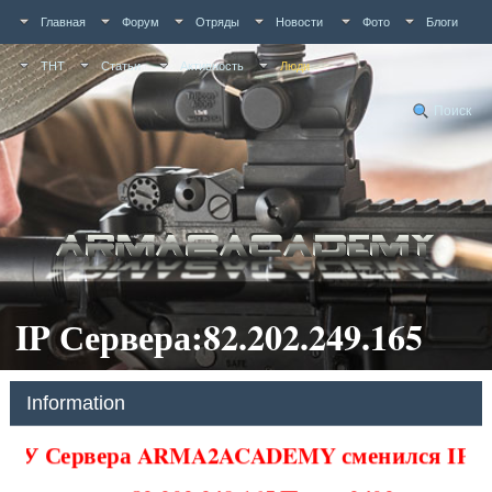
Главная
Форум
Отряды
Новости
Фото
Блоги
ТНТ
Статьи
Активность
Люди
Поиск
IP Сервера:82.202.249.165
Information
У Сервера ARMA2ACADEMY сменился IP