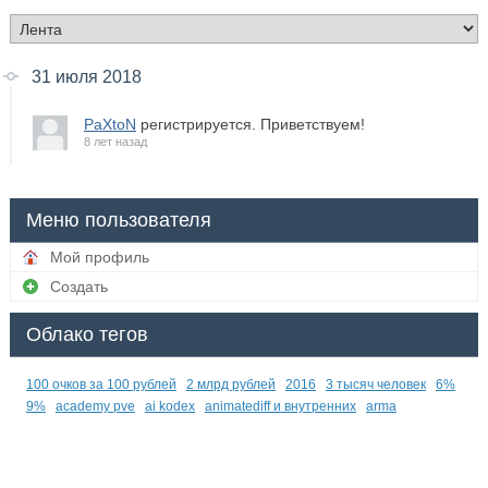
31 июля 2018
PaXtoN
регистрируется. Приветствуем!
8 лет назад
Меню пользователя
Мой профиль
Создать
Облако тегов
100 очков за 100 рублей
2 млрд рублей
2016
3 тысяч человек
6%
9%
academy pve
ai kodex
animatediff и внутренних
arma