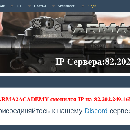
оги
ТНТ
Статьи
Активность
Люди
IP Сервера:82.202
 ARMA2ACADEMY сменился IP на
82.202.249.1
рисоединяйтесь к нашему
Discord
сервер