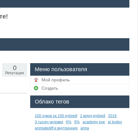
те!
0
Меню пользователя
Репутация
Мой профиль
Создать
Облако тегов
100 очков за 100 рублей
2 млрд рублей
2016
3 тысяч человек
6%
9%
academy pve
ai kodex
animatediff и внутренних
arma