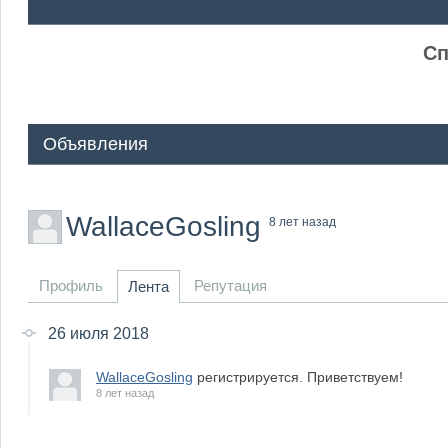
ᅠ ᅠ
Сп
Объявления
WallaceGosling
8 лет назад
Профиль
Репутация
Лента
26 июля 2018
WallaceGosling
регистрируется. Приветствуем!
8 лет назад