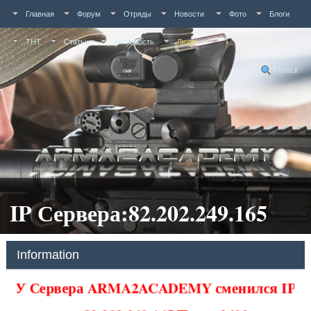
Главная
Форум
Отряды
Новости
Фото
Блоги
ТНТ
Статьи
Активность
Люди
Поиск
IP Сервера:82.202.249.165
Information
У Сервера ARMA2ACADEMY сменился IP