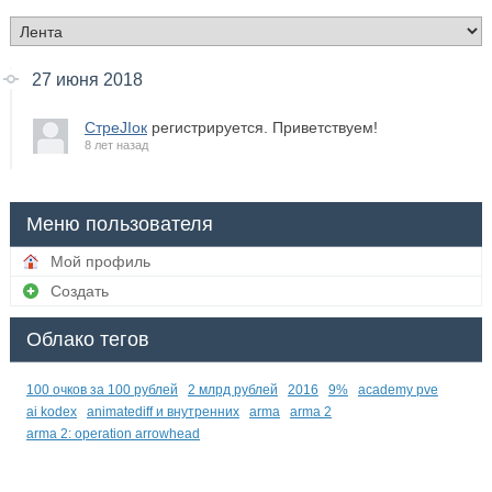
27 июня 2018
СтреJIок
регистрируется. Приветствуем!
8 лет назад
Меню пользователя
Мой профиль
Создать
Облако тегов
100 очков за 100 рублей
2 млрд рублей
2016
9%
academy pve
ai kodex
animatediff и внутренних
arma
arma 2
arma 2: operation arrowhead