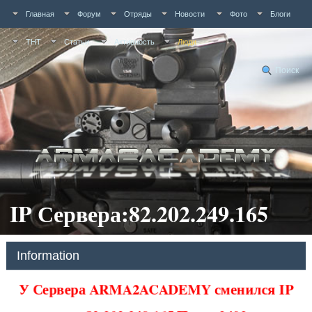
Главная
Форум
Отряды
Новости
Фото
Блоги
ТНТ
Статьи
Активность
Люди
Поиск
IP Сервера:82.202.249.165
Information
У Сервера ARMA2ACADEMY сменился IP