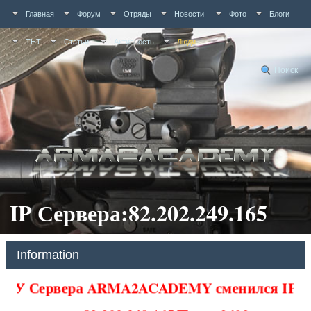
Главная
Форум
Отряды
Новости
Фото
Блоги
ТНТ
Статьи
Активность
Люди
Поиск
IP Сервера:82.202.249.165
Information
У Сервера ARMA2ACADEMY сменился IP