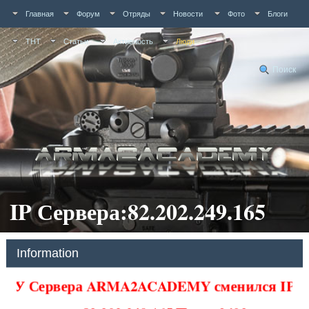
Главная
Форум
Отряды
Новости
Фото
Блоги
ТНТ
Статьи
Активность
Люди
Поиск
IP Сервера:82.202.249.165
Information
У Сервера ARMA2ACADEMY сменился IP