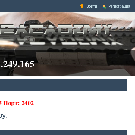
Войти
Регистрация
.249.165
65 Порт: 2402
у.