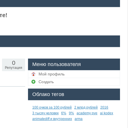
те!
0
Меню пользователя
Репутация
Мой профиль
Создать
Облако тегов
100 очков за 100 рублей
2 млрд рублей
2016
3 тысяч человек
6%
9%
academy pve
ai kodex
animatediff и внутренних
arma