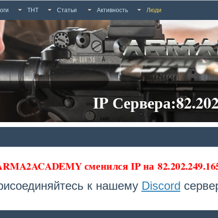
оги
ТНТ
Статьи
Активность
Люди
IP Сервера:82.202
 ARMA2ACADEMY сменился IP на
82.202.249.1
рисоединяйтесь к нашему
Discord
сервер