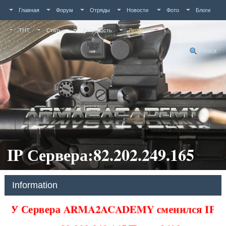
Главная
Форум
Отряды
Новости
Фото
Блоги
ТНТ
Статьи
Активность
Люди
Поиск
IP Сервера:82.202.249.165
Information
У Сервера ARMA2ACADEMY сменился IP