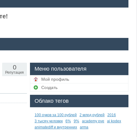
те!
0
Меню пользователя
Репутация
Мой профиль
Создать
Облако тегов
100 очков за 100 рублей
2 млрд рублей
2016
3 тысяч человек
6%
9%
academy pve
ai kodex
animatediff и внутренних
arma