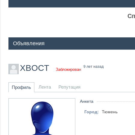
ᅠ ᅠ
Сп
Объявления
XBOCT
9 лет назад
Заблокирован
Лента
Репутация
Профиль
Анкета
Город:
Тюмень