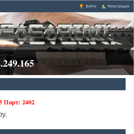
Войти
Регистрация
.249.165
5 Порт: 2402
у.