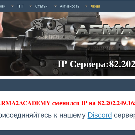
оги
ТНТ
Статьи
Активность
Люди
IP Сервера:82.202
 ARMA2ACADEMY сменился IP на
82.202.249.16
рисоединяйтесь к нашему
Discord
сервер