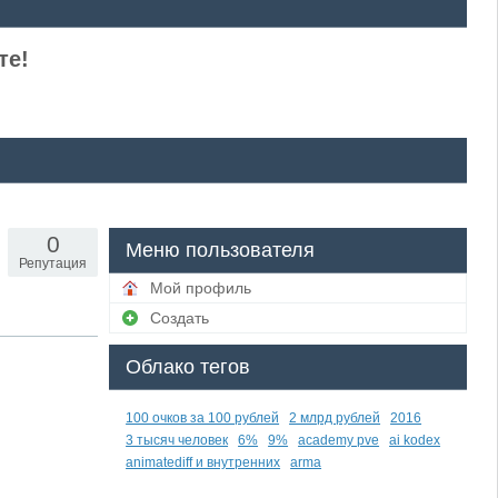
те!
0
Меню пользователя
Репутация
Мой профиль
Создать
Облако тегов
100 очков за 100 рублей
2 млрд рублей
2016
3 тысяч человек
6%
9%
academy pve
ai kodex
animatediff и внутренних
arma