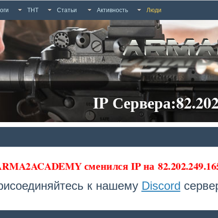
оги
ТНТ
Статьи
Активность
Люди
IP Сервера:82.202
 ARMA2ACADEMY сменился IP на
82.202.249.1
рисоединяйтесь к нашему
Discord
сервер