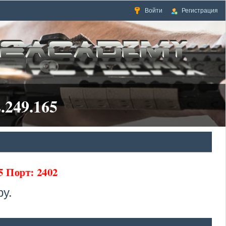
Войти
Регистрация
.249.165
65 Порт: 2402
у.