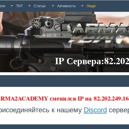
оги
ТНТ
Статьи
Активность
Люди
IP Сервера:82.202
 ARMA2ACADEMY сменился IP на
82.202.249.16
рисоединяйтесь к нашему
Discord
сервер