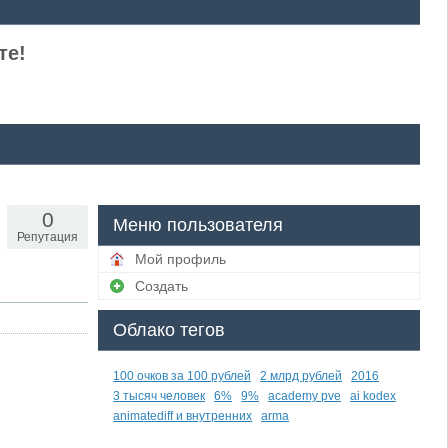
те!
0
Меню пользователя
Репутация
Мой профиль
Создать
Облако тегов
100 очков за 100 рублей
2 млрд рублей
2016
3 тысяч человек
6%
9%
academy pve
ai kodex
animatediff и внутренних
arma