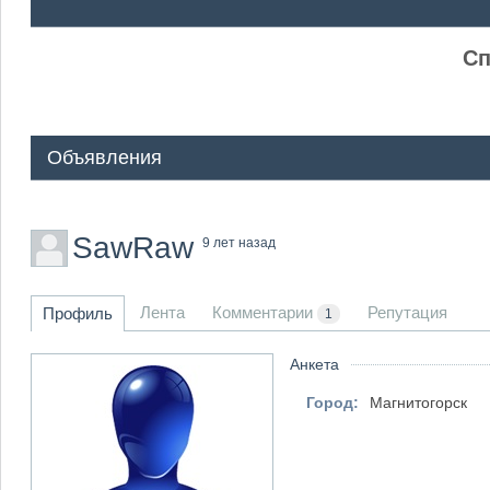
ᅠ ᅠ
Сп
Объявления
SawRaw
9 лет назад
Лента
Комментарии
Репутация
Профиль
1
Анкета
Город:
Магнитогорск