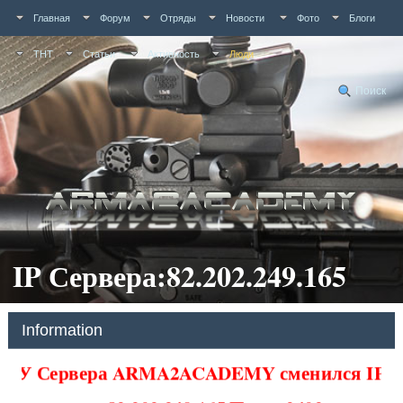
Главная
Форум
Отряды
Новости
Фото
Блоги
ТНТ
Статьи
Активность
Люди
Поиск
IP Сервера:82.202.249.165
Information
У Сервера ARMA2ACADEMY сменился IP