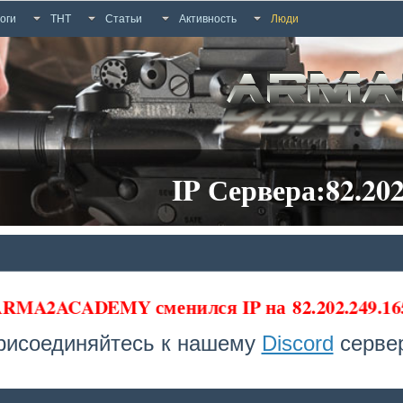
оги
ТНТ
Статьи
Активность
Люди
IP Сервера:82.202
 ARMA2ACADEMY сменился IP на
82.202.249.16
рисоединяйтесь к нашему
Discord
сервер