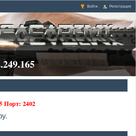
Войти
Регистрация
.249.165
5 Порт: 2402
у.