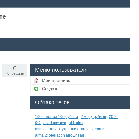
те!
0
Меню пользователя
Репутация
Мой профиль
Создать
Облако тегов
100 очков за 100 рублей
2 млрд рублей
2016
9%
academy pve
ai kodex
animatediff и внутренних
arma
arma 2
arma 2: operation arrowhead