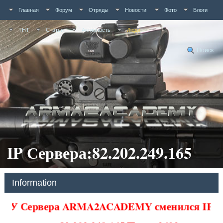
Главная
Форум
Отряды
Новости
Фото
Блоги
ТНТ
Статьи
Активность
Люди
Поиск
IP Сервера:82.202.249.165
Information
У Сервера ARMA2ACADEMY сменился IP