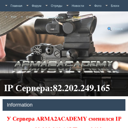
Главная
Форум
Отряды
Новости
Фото
Блоги
ТНТ
Статьи
Активность
Люди
Поиск
IP Сервера:82.202.249.165
Information
У Сервера ARMA2ACADEMY сменился IP