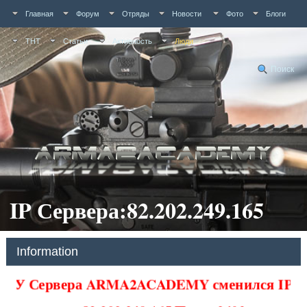
Главная
Форум
Отряды
Новости
Фото
Блоги
ТНТ
Статьи
Активность
Люди
Поиск
IP Сервера:82.202.249.165
Information
У Сервера ARMA2ACADEMY сменился IP