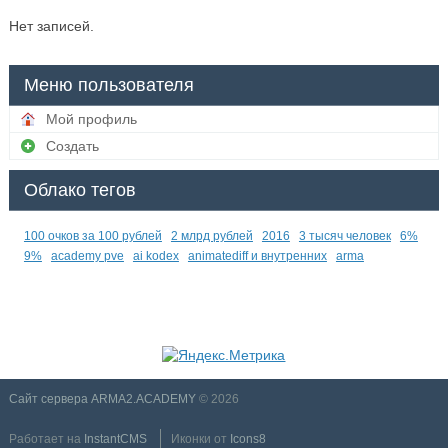
Нет записей.
Меню пользователя
Мой профиль
Создать
Облако тегов
100 очков за 100 рублей
2 млрд рублей
2016
3 тысяч человек
6%
9%
academy pve
ai kodex
animatediff и внутренних
arma
Сайт сервера ARMA2.ACADEMY
© 2026
Работает на
InstantCMS
Иконки от
Icons8