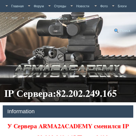
Главная
Форум
Отряды
Новости
Фото
Блоги
ТНТ
Статьи
Активность
Люди
Поиск
IP Сервера:82.202.249.165
Information
У Сервера ARMA2ACADEMY сменился IP