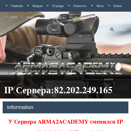
Главная
Форум
Отряды
Новости
Фото
Блоги
ТНТ
Статьи
Активность
Люди
Поиск
IP Сервера:82.202.249.165
Information
У Сервера ARMA2ACADEMY сменился IP