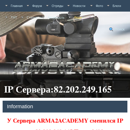
Главная
Форум
Отряды
Новости
Фото
Блоги
ТНТ
Статьи
Активность
Люди
Поиск
IP Сервера:82.202.249.165
Information
У Сервера ARMA2ACADEMY сменился IP