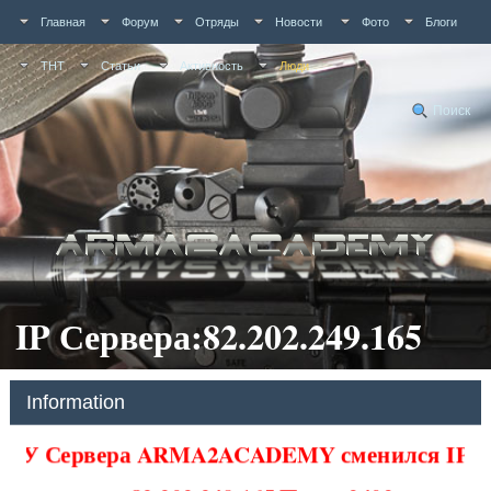
Главная
Форум
Отряды
Новости
Фото
Блоги
ТНТ
Статьи
Активность
Люди
Поиск
IP Сервера:82.202.249.165
Information
У Сервера ARMA2ACADEMY сменился IP