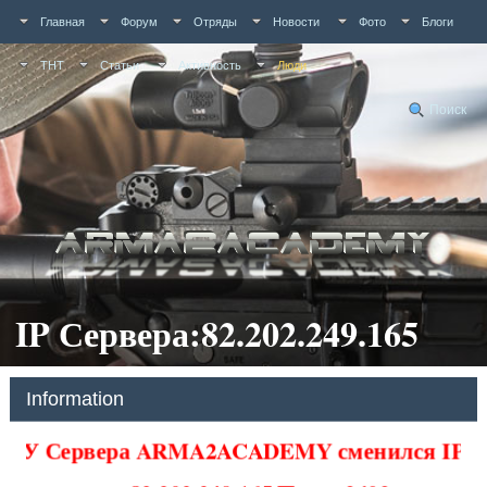
Главная
Форум
Отряды
Новости
Фото
Блоги
ТНТ
Статьи
Активность
Люди
Поиск
IP Сервера:82.202.249.165
Information
У Сервера ARMA2ACADEMY сменился IP