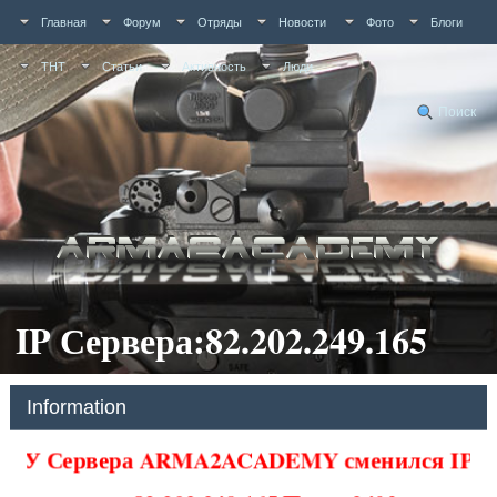
Главная
Форум
Отряды
Новости
Фото
Блоги
ТНТ
Статьи
Активность
Люди
Поиск
IP Сервера:82.202.249.165
Information
У Сервера ARMA2ACADEMY сменился IP