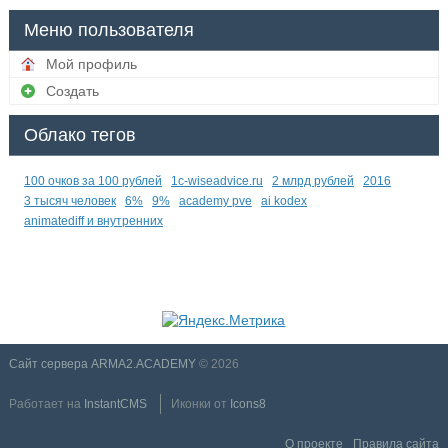
Меню пользователя
Мой профиль
Создать
Облако тегов
100 очков за 100 рублей
1c-wiseadvice.ru
2 млрд рублей
2016
3 тысяч человек
6%
9%
academy pve
ai kodex
animatediff и внутренних
Сайт сервера ARMA2.ACADEMY
© 2026
Работает на
InstantCMS
Иконки от
Icons8
О проекте
Правила сайта