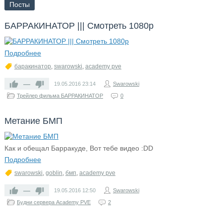
Посты
БАРРАКИНАТОР ||| Cмотреть 1080p
Подробнее
баракинатор
,
swarowski
,
academy pve
—
19.05.2016
23:14
Swarowski
Трейлер фильма БАРРАКИНАТОР
0
Метание БМП
Как и обещал Барракуде, Вот тебе видео :DD
Подробнее
swarowski
,
goblin
,
бмп
,
academy pve
—
19.05.2016
12:50
Swarowski
Будни сервера Academy PVE
2