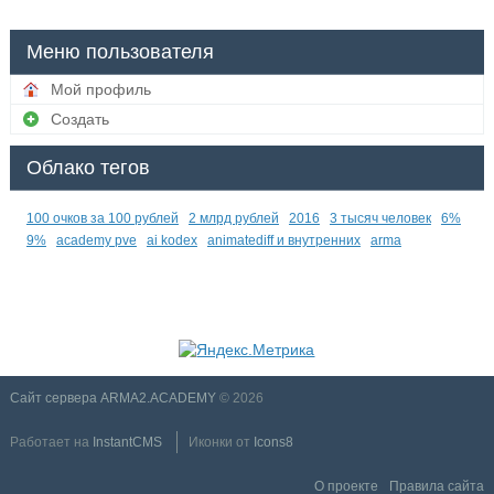
Меню пользователя
Мой профиль
Создать
Облако тегов
100 очков за 100 рублей
2 млрд рублей
2016
3 тысяч человек
6%
9%
academy pve
ai kodex
animatediff и внутренних
arma
Сайт сервера ARMA2.ACADEMY
© 2026
Работает на
InstantCMS
Иконки от
Icons8
О проекте
Правила сайта