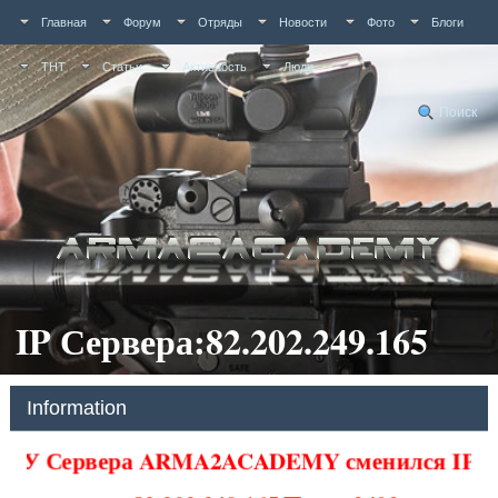
Главная
Форум
Отряды
Новости
Фото
Блоги
ТНТ
Статьи
Активность
Люди
Поиск
IP Сервера:82.202.249.165
Information
У Сервера ARMA2ACADEMY сменился IP