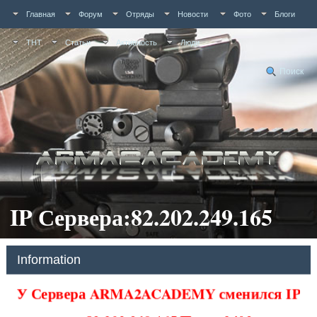
Главная
Форум
Отряды
Новости
Фото
Блоги
ТНТ
Статьи
Активность
Люди
Поиск
IP Сервера:82.202.249.165
Information
У Сервера ARMA2ACADEMY сменился IP