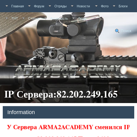
Главная
Форум
Отряды
Новости
Фото
Блоги
ТНТ
Статьи
Активность
Люди
Поиск
IP Сервера:82.202.249.165
Information
У Сервера ARMA2ACADEMY сменился IP