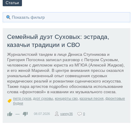
Статьи
Показать фильтр
Семейный дуэт Суховых: эстрада,
казачьи традиции и СВО
Журналистский тандем в лице Дениса Ступникова и
Григория Погосяна записал разговор с Петром Суховым,
человеком с дипломом юриста из МГЮА (Алексей Жидков),
и его женой Мариной. В центре внимания прессы оказался
уникальный жизненный опыт совмещения суровых
юридических реалий и романтики сценического искусства.
Также пара артистов подробно обосновала использование
слова «фронтовой» в названии их музыкального союза.
петр сухов
,
дуэт суховы
,
концерты сво
,
казачья песня
,
фронтовые
будни
—
08.07.2026
vanny36
0