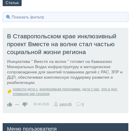
Статьи
Показать фильтр
В Ставропольском крае инклюзивный
проект Вместе на волне стал частью
социальной жизни региона
Инициатива " Вместе на волне " готовит на Кавказских
Минеральных Водах инфраструктуру и методическое
сопровождение для занятий плаванием детей с РАС, ЗПР и
ДЦП, обеспечивая комплексную поддержку развития и
реабилитации.
новости дети с
,
инклюзивная программа
,
дети с рас
,
зпр и дцп
,
плавание как терапия
—
30.06.2026
vanny36
0
Меню пользователя