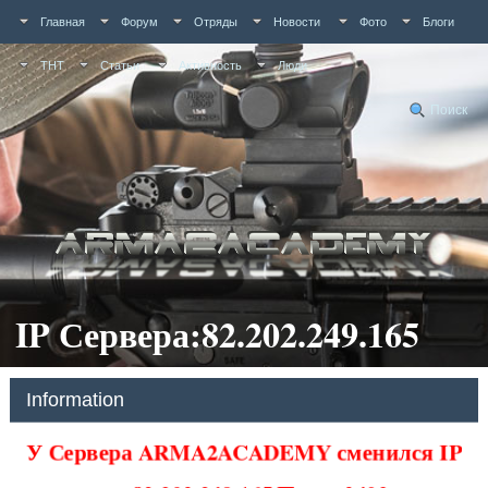
Главная
Форум
Отряды
Новости
Фото
Блоги
ТНТ
Статьи
Активность
Люди
Поиск
IP Сервера:82.202.249.165
Information
У Сервера ARMA2ACADEMY сменился IP